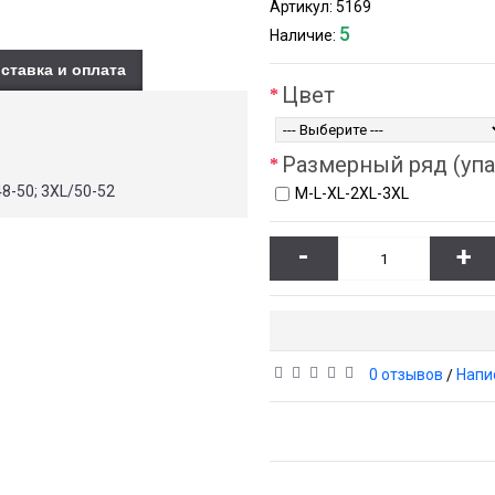
Артикул:
5169
5
Наличие:
ставка и оплата
Цвет
Размерный ряд (упа
8-50; 3XL/50-52
М-L-XL-2XL-3XL
-
+
0 отзывов
Напи
/