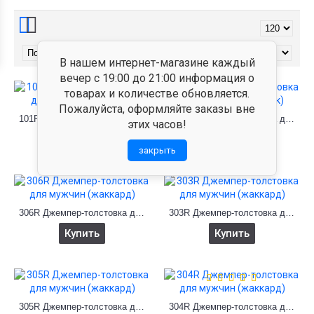
В нашем интернет-магазине каждый
вечер с 19:00 до 21:00 информация о
товарах и количестве обновляется.
Пожалуйста, оформляйте заказы вне
101R Джемпер-толстовка для мужчин (селаник)
102R Джемпер-толстовка для мужчин (селаник)
этих часов!
Купить
Купить
закрыть
306R Джемпер-толстовка для мужчин (жаккард)
303R Джемпер-толстовка для мужчин (жаккард)
Купить
Купить
305R Джемпер-толстовка для мужчин (жаккард)
304R Джемпер-толстовка для мужчин (жаккард)