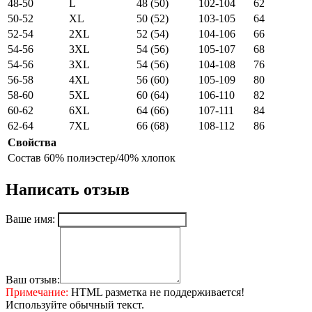
48-50
L
48 (50)
102-104
62
50-52
XL
50 (52)
103-105
64
52-54
2XL
52 (54)
104-106
66
54-56
3XL
54 (56)
105-107
68
54-56
3XL
54 (56)
104-108
76
56-58
4XL
56 (60)
105-109
80
58-60
5XL
60 (64)
106-110
82
60-62
6XL
64 (66)
107-111
84
62-64
7XL
66 (68)
108-112
86
Свойства
Состав
60% полиэстер/40% хлопок
Написать отзыв
Ваше имя:
Ваш отзыв:
Примечание:
HTML разметка не поддерживается!
Используйте обычный текст.