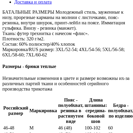
Доставка и оплата
БАТАЛЬНЫЕ РАЗМЕРЫ Молодежный стиль, зауженные к
низу, прорезные карманы на молнии с листочками, пояс-
резинка, внутри шнурок, принт-лейбл на поясе. Иммитация
гульфика. Внизу - резинка (манжет).
Ткань: футер трехнитка с начесом «флис».
Плотность: 320 г/м2.
Состав: 60% полиэстер/40% хлопок
Маркировка/RUS размер: 3XL/52-54; 4XL/54-56; 5XL/56-58;
6XL/58-60; 7XL/60-62
Размеры - брюки теплые
Незначительные изменения в цвете и размере возможны их-за
различных партий ткани и особенностей серийного
производства трикотажа
Пояс -
Длина
полуобхват,
штанины:
Бедра -
Российский
Маркировка
резинка в
середина-
полуобхват
размер
растянутом
боковой
по изделию
виде
шов
46-48
M
46 (48)
100-102
60