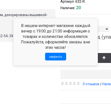
Артикул:
632-R
20
Наличие:
ами, декорированы вышивкой-
Цвет
В нашем интернет-магазине каждый
вечер с 19:00 до 21:00 информация о
2-54; 3XL/54-56
Размерный ряд (упа
товарах и количестве обновляется.
Пожалуйста, оформляйте заказы вне
М-L-XL-2XL-3XL
этих часов!
-
+
закрыть
0 отзывов
Напи
/