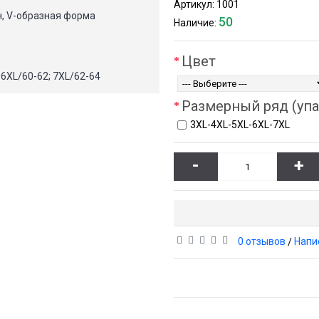
Артикул:
1001
, V-образная форма
50
Наличие:
Цвет
 6XL/60-62; 7XL/62-64
Размерный ряд (упа
3XL-4XL-5XL-6XL-7XL
-
+
0 отзывов
Напи
/