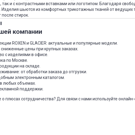
, так и с контрастными вставками или логотипом. Благодаря своб
. Изделия шьются из комфортных трикотажных тканей от ведущих 
 после стирок.
ы
шей компании
кции ROXEN и GLACIER: актуальные и популярные модели.
 сниженные цены при крупных заказах.
о с изделиями в офисе.
ка по Москве.
родукции на складе.
живание: от обработки заказа до отгрузки.
удобным электронным каталогом.
в любых объемах.
екламной поддержки.
е о плюсах сотрудничества? Для связи с нами используйте онлайн