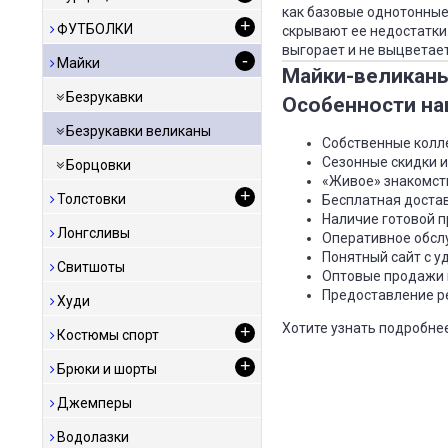
как базовые однотонные
+
ФУТБОЛКИ
скрывают ее недостатки
выгорает и не выцветает
-
Майки
Майки-великан
Безрукавки
Особенности на
Безрукавки великаны
Собственные колле
Сезонные скидки и
Борцовки
«Живое» знакомств
+
Толстовки
Бесплатная достав
Наличие готовой п
Лонгсливы
Оперативное обслу
Понятный сайт с 
Свитшоты
Оптовые продажи 
Предоставление р
Худи
Хотите узнать подробне
+
Костюмы спорт
+
Брюки и шорты
Джемперы
Водолазки